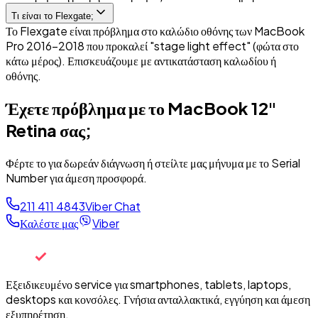
Τι είναι το Flexgate;
Το Flexgate είναι πρόβλημα στο καλώδιο οθόνης των MacBook
Pro 2016-2018 που προκαλεί "stage light effect" (φώτα στο
κάτω μέρος). Επισκευάζουμε με αντικατάσταση καλωδίου ή
οθόνης.
Έχετε πρόβλημα με το
MacBook 12"
Retina
σας;
Φέρτε το για δωρεάν διάγνωση ή στείλτε μας μήνυμα με το Serial
Number για άμεση προσφορά.
211 411 4843
Viber Chat
Καλέστε μας
Viber
Εξειδικευμένο service για smartphones, tablets, laptops,
desktops και κονσόλες. Γνήσια ανταλλακτικά, εγγύηση και άμεση
εξυπηρέτηση.