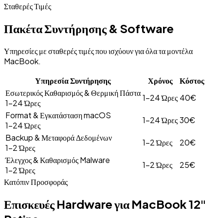
Σταθερές Τιμές
Πακέτα Συντήρησης & Software
Υπηρεσίες με σταθερές τιμές που ισχύουν για όλα τα μοντέλα
MacBook
.
Υπηρεσία Συντήρησης
Χρόνος
Κόστος
Εσωτερικός Καθαρισμός & Θερμική Πάστα
1-24 Ώρες
40€
1-24 Ώρες
Format & Εγκατάσταση macOS
1-24 Ώρες
30€
1-24 Ώρες
Backup & Μεταφορά Δεδομένων
1-2 Ώρες
20€
1-2 Ώρες
Έλεγχος & Καθαρισμός Malware
1-2 Ώρες
25€
1-2 Ώρες
Κατόπιν Προσφοράς
Επισκευές Hardware για
MacBook 12"