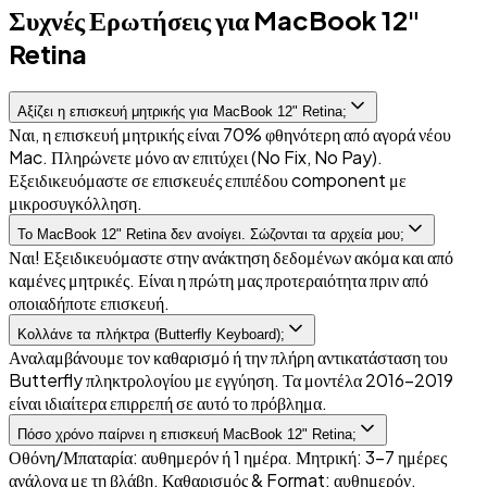
Συχνές Ερωτήσεις για MacBook 12"
Retina
Αξίζει η επισκευή μητρικής για MacBook 12" Retina;
Ναι, η επισκευή μητρικής είναι 70% φθηνότερη από αγορά νέου
Mac. Πληρώνετε μόνο αν επιτύχει (No Fix, No Pay).
Εξειδικευόμαστε σε επισκευές επιπέδου component με
μικροσυγκόλληση.
Το MacBook 12" Retina δεν ανοίγει. Σώζονται τα αρχεία μου;
Ναι! Εξειδικευόμαστε στην ανάκτηση δεδομένων ακόμα και από
καμένες μητρικές. Είναι η πρώτη μας προτεραιότητα πριν από
οποιαδήποτε επισκευή.
Κολλάνε τα πλήκτρα (Butterfly Keyboard);
Αναλαμβάνουμε τον καθαρισμό ή την πλήρη αντικατάσταση του
Butterfly πληκτρολογίου με εγγύηση. Τα μοντέλα 2016-2019
είναι ιδιαίτερα επιρρεπή σε αυτό το πρόβλημα.
Πόσο χρόνο παίρνει η επισκευή MacBook 12" Retina;
Οθόνη/Μπαταρία: αυθημερόν ή 1 ημέρα. Μητρική: 3-7 ημέρες
ανάλογα με τη βλάβη. Καθαρισμός & Format: αυθημερόν.