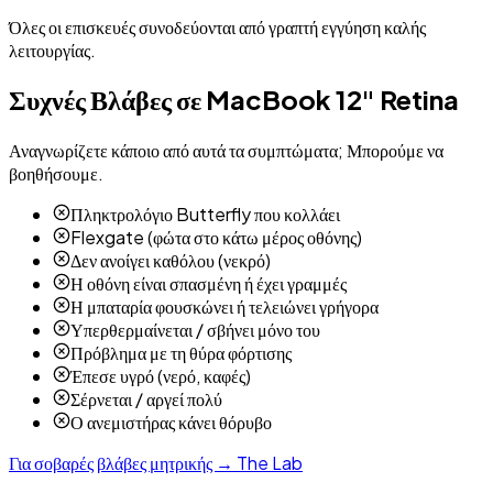
Όλες οι επισκευές συνοδεύονται από γραπτή εγγύηση καλής
λειτουργίας.
Συχνές Βλάβες σε
MacBook 12" Retina
Αναγνωρίζετε κάποιο από αυτά τα συμπτώματα; Μπορούμε να
βοηθήσουμε.
Πληκτρολόγιο Butterfly που κολλάει
Flexgate (φώτα στο κάτω μέρος οθόνης)
Δεν ανοίγει καθόλου (νεκρό)
Η οθόνη είναι σπασμένη ή έχει γραμμές
Η μπαταρία φουσκώνει ή τελειώνει γρήγορα
Υπερθερμαίνεται / σβήνει μόνο του
Πρόβλημα με τη θύρα φόρτισης
Έπεσε υγρό (νερό, καφές)
Σέρνεται / αργεί πολύ
Ο ανεμιστήρας κάνει θόρυβο
Για σοβαρές βλάβες μητρικής → The Lab