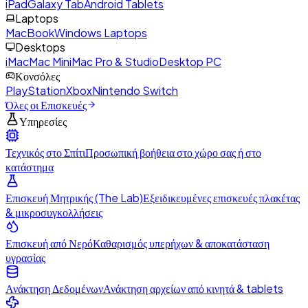
iPad
Galaxy Tab
Android Tablets
Laptops
MacBook
Windows Laptops
Desktops
iMac
Mac Mini
Mac Pro & Studio
Desktop PC
Κονσόλες
PlayStation
Xbox
Nintendo Switch
Όλες οι Επισκευές
Υπηρεσίες
Τεχνικός στο Σπίτι
Προσωπική βοήθεια στο χώρο σας ή στο
κατάστημα
Επισκευή Μητρικής (The Lab)
Εξειδικευμένες επισκευές πλακέτας
& μικροσυγκολλήσεις
Επισκευή από Νερό
Καθαρισμός υπερήχων & αποκατάσταση
υγρασίας
Ανάκτηση Δεδομένων
Ανάκτηση αρχείων από κινητά & tablets