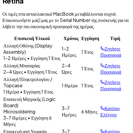
Retina
Οι τιμές στα ανταλλακτικά MacBook μεταβάλλονται συχνά.
Επικοινωνήστε μαζί μας με το Serial Number της συσκευής για να
λάβετε την πιο οικονομική προσφορά της ημέρας.
Επισκευή Υλικού
Χρόνος
Εγγύηση
Τιμή
Αλλαγή Οθόνης (Display
1-2
Ζητήστε
Assembly)
1 Έτος
Ημέρες
Προσφορά
1-2 Ημέρες
• Εγγύηση
1 Έτος
Αλλαγή Μπαταρίας
2-4
Ζητήστε
1 Έτος
2-4 Ώρες
• Εγγύηση
1 Έτος
Ώρες
Προσφορά
Αλλαγή Πληκτρολογίου /
Ζητήστε
Topcase
1 Ημέρα
1 Έτος
Προσφορά
1 Ημέρα
• Εγγύηση
1 Έτος
Επισκευή Μητρικής (Logic
Board)
3-7
Κατόπιν
Microsoldering
6 Μήνες
Ημέρες
Ελέγχου
3-7 Ημέρες
• Εγγύηση
6
Μήνες
Επισκευή από Υγρασία
3-7
Κατόπιν