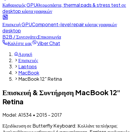
Καθαρισμός GPU
Θερμοπάστα, thermal pads & stress test σε
desktop κάρτα γραφικών
Επισκευή GPU
Component-level repair κάρτας γραφικών
desktop
B2B / Συνεργάτες
Επικοινωνία
Καλέστε μας
Viber Chat
Αρχική
Επισκευές
Laptops
MacBook
MacBook 12" Retina
Επισκευή & Συντήρηση
MacBook 12"
Retina
Model:
A1534
•
2015 - 2017
Εξειδίκευση σε Butterfly Keyboard: Κολλάνε τα πλήκτρα;
Αναλαμβάνουμε καθαρισμό ή αντικατάσταση. Fanless σχεδιασμός