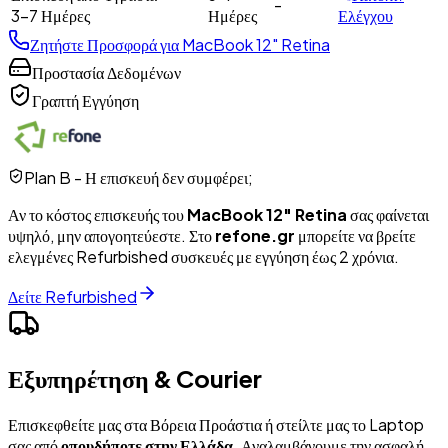
-
3-7 Ημέρες
Ημέρες
Ελέγχου
Ζητήστε Προσφορά για
MacBook 12" Retina
Προστασία Δεδομένων
Γραπτή Εγγύηση
Plan B - Η επισκευή δεν συμφέρει;
Αν το κόστος επισκευής του
MacBook 12" Retina
σας φαίνεται
υψηλό, μην απογοητεύεστε. Στο
refone.gr
μπορείτε να βρείτε
ελεγμένες Refurbished συσκευές με εγγύηση έως 2 χρόνια.
Δείτε Refurbished
Εξυπηρέτηση & Courier
Επισκεφθείτε μας στα Βόρεια Προάστια ή στείλτε μας το Laptop
σας από
οπουδήποτε στην Ελλάδα
. Αναλαμβάνουμε την ασφαλή