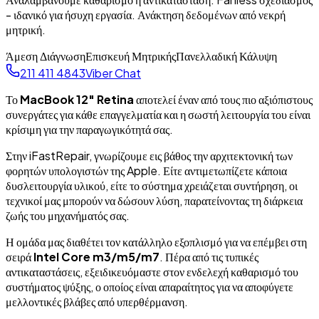
- ιδανικό για ήσυχη εργασία. Ανάκτηση δεδομένων από νεκρή
μητρική.
Άμεση Διάγνωση
Επισκευή Μητρικής
Πανελλαδική Κάλυψη
211 411 4843
Viber Chat
Το
MacBook 12" Retina
αποτελεί έναν από τους πιο αξιόπιστους
συνεργάτες για κάθε επαγγελματία και η σωστή λειτουργία του είναι
κρίσιμη για την παραγωγικότητά σας.
Στην iFastRepair, γνωρίζουμε εις βάθος την αρχιτεκτονική των
φορητών υπολογιστών της Apple. Είτε αντιμετωπίζετε κάποια
δυσλειτουργία υλικού, είτε το σύστημα χρειάζεται συντήρηση, οι
τεχνικοί μας μπορούν να δώσουν λύση, παρατείνοντας τη διάρκεια
ζωής του μηχανήματός σας.
Η ομάδα μας διαθέτει τον κατάλληλο εξοπλισμό για να επέμβει στη
σειρά
Intel Core m3/m5/m7
. Πέρα από τις τυπικές
αντικαταστάσεις, εξειδικευόμαστε στον ενδελεχή καθαρισμό του
συστήματος ψύξης, ο οποίος είναι απαραίτητος για να αποφύγετε
μελλοντικές βλάβες από υπερθέρμανση.