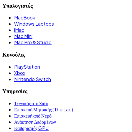
Υπολογιστές
MacBook
Windows Laptops
iMac
Mac Mini
Mac Pro & Studio
Κονσόλες
PlayStation
Xbox
Nintendo Switch
Υπηρεσίες
Τεχνικός στο Σπίτι
Επισκευή Μητρικής (The Lab)
Επισκευή από Νερό
Ανάκτηση Δεδομένων
Καθαρισμός GPU