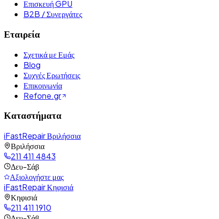
Επισκευή GPU
B2B / Συνεργάτες
Εταιρεία
Σχετικά με Εμάς
Blog
Συχνές Ερωτήσεις
Επικοινωνία
Refone.gr
Καταστήματα
iFastRepair Βριλήσσια
Βριλήσσια
211 411 4843
Δευ-Σάβ
Αξιολογήστε μας
iFastRepair Κηφισιά
Κηφισιά
211 411 1910
Δευ-Σάβ