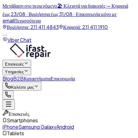
Μετάβαση στο περιεχόμενο
🏖️
Κλειστά για διακοπές — Κηφισιά
έως 23/08 · Βριλήσσια έως 31/08
· Επικοινωνία μόνο με
email
Περισσότερα
Βριλήσσια:
211 411 4843
Κηφισιά:
211 411 1910
...
Viber Chat
Επισκευές
Υπηρεσίες
Blog
B2B
Καταστήματα
Επικοινωνία
Καλέστε μας
Επισκευές
Smartphones
iPhone
Samsung Galaxy
Android
Tablets