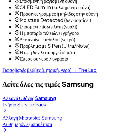
Σπασμένη ή ραγισμένη οθόνη
OLED Burn-in (κολλημένη εικόνα)
Πράσινες γραμμές ή κηλίδες στην οθόνη
Moisture Detected (δεν φορτίζει)
Σπασμένη πίσω πλάτη (γυαλί)
Η μπαταρία τελειώνει γρήγορα
Δεν ανοίγει καθόλου (νεκρό)
Πρόβλημα με S Pen (Ultra/Note)
Η αφή δεν λειτουργεί σωστά
Έπεσε σε νερό / υγρασία
Για σοβαρές βλάβες (μητρική, νερό) → The Lab
Δείτε όλες τις τιμές Samsung
Αλλαγή Οθόνης Samsung
Γνήσιο Service Pack
Αλλαγή Μπαταρίας Samsung
Αυθημερόν εξυπηρέτηση