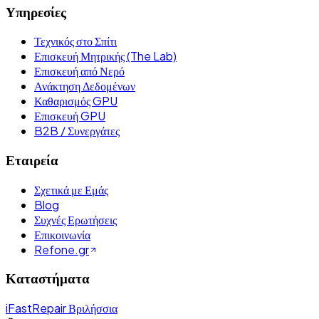
Υπηρεσίες
Τεχνικός στο Σπίτι
Επισκευή Μητρικής (The Lab)
Επισκευή από Νερό
Ανάκτηση Δεδομένων
Καθαρισμός GPU
Επισκευή GPU
B2B / Συνεργάτες
Εταιρεία
Σχετικά με Εμάς
Blog
Συχνές Ερωτήσεις
Επικοινωνία
Refone.gr
Καταστήματα
iFastRepair Βριλήσσια