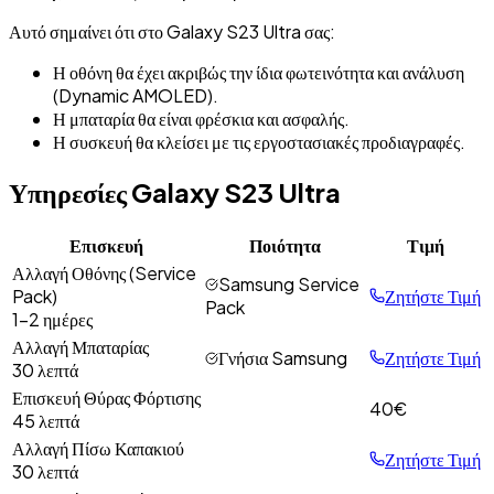
Αυτό σημαίνει ότι στο
Galaxy S23 Ultra
σας:
Η οθόνη θα έχει ακριβώς την ίδια φωτεινότητα και ανάλυση
(Dynamic AMOLED).
Η μπαταρία θα είναι φρέσκια και ασφαλής.
Η συσκευή θα κλείσει με τις εργοστασιακές προδιαγραφές.
Υπηρεσίες
Galaxy S23 Ultra
Επισκευή
Ποιότητα
Τιμή
Αλλαγή Οθόνης (Service
Samsung Service
Pack)
Ζητήστε Τιμή
Pack
1-2 ημέρες
Αλλαγή Μπαταρίας
Γνήσια Samsung
Ζητήστε Τιμή
30 λεπτά
Επισκευή Θύρας Φόρτισης
40
€
45 λεπτά
Αλλαγή Πίσω Καπακιού
Ζητήστε Τιμή
30 λεπτά