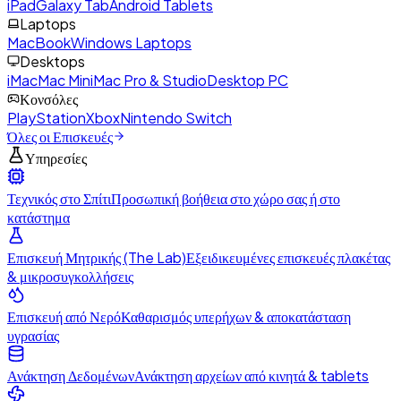
iPad
Galaxy Tab
Android Tablets
Laptops
MacBook
Windows Laptops
Desktops
iMac
Mac Mini
Mac Pro & Studio
Desktop PC
Κονσόλες
PlayStation
Xbox
Nintendo Switch
Όλες οι Επισκευές
Υπηρεσίες
Τεχνικός στο Σπίτι
Προσωπική βοήθεια στο χώρο σας ή στο
κατάστημα
Επισκευή Μητρικής (The Lab)
Εξειδικευμένες επισκευές πλακέτας
& μικροσυγκολλήσεις
Επισκευή από Νερό
Καθαρισμός υπερήχων & αποκατάσταση
υγρασίας
Ανάκτηση Δεδομένων
Ανάκτηση αρχείων από κινητά & tablets