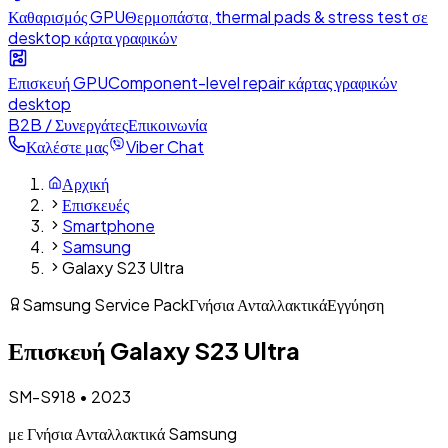
Καθαρισμός GPU
Θερμοπάστα, thermal pads & stress test σε
desktop κάρτα γραφικών
Επισκευή GPU
Component-level repair κάρτας γραφικών
desktop
B2B / Συνεργάτες
Επικοινωνία
Καλέστε μας
Viber Chat
Αρχική
Επισκευές
Smartphone
Samsung
Galaxy S23 Ultra
Samsung Service Pack
Γνήσια Ανταλλακτικά
Εγγύηση
Επισκευή
Galaxy S23 Ultra
SM-S918
•
2023
με Γνήσια Ανταλλακτικά Samsung