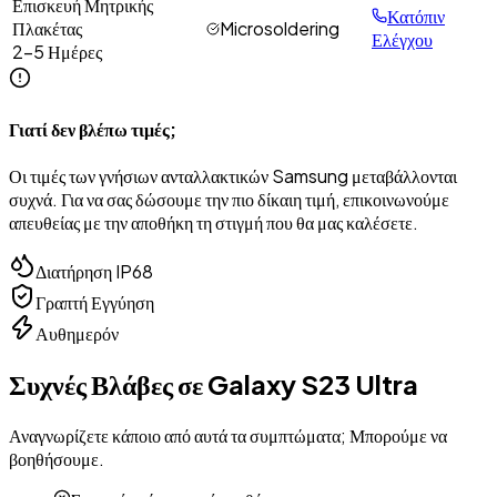
Επισκευή Μητρικής
Κατόπιν
Πλακέτας
Microsoldering
Ελέγχου
2-5 Ημέρες
Γιατί δεν βλέπω τιμές;
Οι τιμές των γνήσιων ανταλλακτικών Samsung μεταβάλλονται
συχνά. Για να σας δώσουμε την πιο δίκαιη τιμή, επικοινωνούμε
απευθείας με την αποθήκη τη στιγμή που θα μας καλέσετε.
Διατήρηση IP68
Γραπτή Εγγύηση
Αυθημερόν
Συχνές Βλάβες σε
Galaxy S23 Ultra
Αναγνωρίζετε κάποιο από αυτά τα συμπτώματα; Μπορούμε να
βοηθήσουμε.