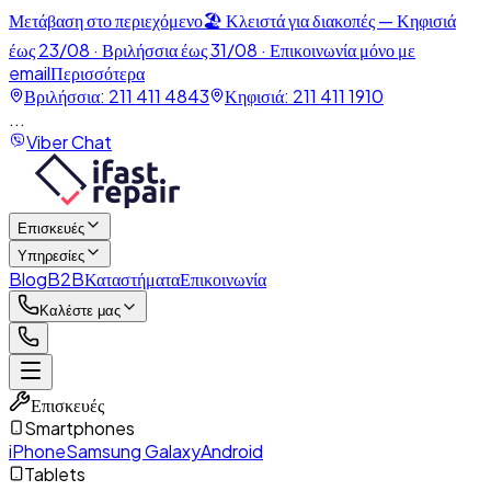
Μετάβαση στο περιεχόμενο
🏖️
Κλειστά για διακοπές — Κηφισιά
έως 23/08 · Βριλήσσια έως 31/08
· Επικοινωνία μόνο με
email
Περισσότερα
Βριλήσσια:
211 411 4843
Κηφισιά:
211 411 1910
...
Viber Chat
Επισκευές
Υπηρεσίες
Blog
B2B
Καταστήματα
Επικοινωνία
Καλέστε μας
Επισκευές
Smartphones
iPhone
Samsung Galaxy
Android
Tablets