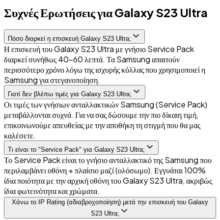
Συχνές Ερωτήσεις για Galaxy S23 Ultra
Πόσο διαρκεί η επισκευή Galaxy S23 Ultra;
Η επισκευή του Galaxy S23 Ultra με γνήσιο Service Pack
διαρκεί συνήθως 40-60 λεπτά. Τα Samsung απαιτούν
περισσότερο χρόνο λόγω της ισχυρής κόλλας που χρησιμοποιεί η
Samsung για στεγανοποίηση.
Γιατί δεν βλέπω τιμές για Galaxy S23 Ultra;
Οι τιμές των γνήσιων ανταλλακτικών Samsung (Service Pack)
μεταβάλλονται συχνά. Για να σας δώσουμε την πιο δίκαιη τιμή,
επικοινωνούμε απευθείας με την αποθήκη τη στιγμή που θα μας
καλέσετε.
Τι είναι το "Service Pack" για Galaxy S23 Ultra;
Το Service Pack είναι το γνήσιο ανταλλακτικό της Samsung που
περιλαμβάνει οθόνη + πλαίσιο μαζί (ολόσωμο). Εγγυάται 100%
ίδια ποιότητα με την αρχική οθόνη του Galaxy S23 Ultra, ακριβώς
ίδια φωτεινότητα και χρώματα.
Χάνω το IP Rating (αδιαβροχοποίηση) μετά την επισκευή του Galaxy
S23 Ultra;