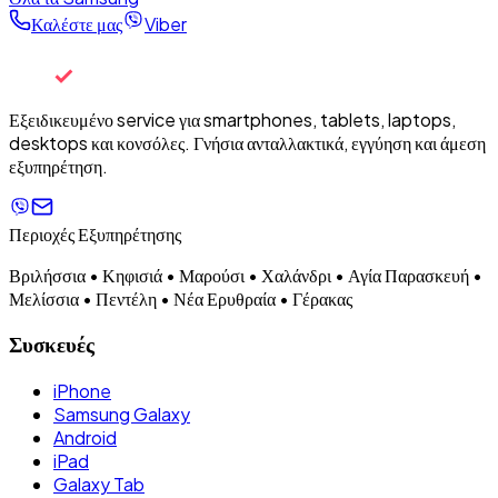
Καλέστε μας
Viber
Εξειδικευμένο service για smartphones, tablets, laptops,
desktops και κονσόλες. Γνήσια ανταλλακτικά, εγγύηση και άμεση
εξυπηρέτηση.
Περιοχές Εξυπηρέτησης
Βριλήσσια • Κηφισιά • Μαρούσι • Χαλάνδρι • Αγία Παρασκευή •
Μελίσσια • Πεντέλη • Νέα Ερυθραία • Γέρακας
Συσκευές
iPhone
Samsung Galaxy
Android
iPad
Galaxy Tab