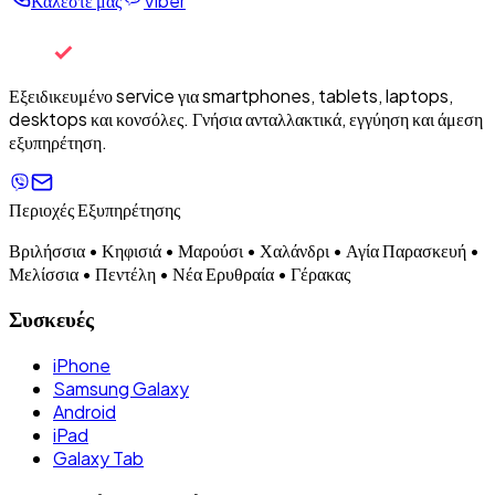
Καλέστε μας
Viber
Εξειδικευμένο service για smartphones, tablets, laptops,
desktops και κονσόλες. Γνήσια ανταλλακτικά, εγγύηση και άμεση
εξυπηρέτηση.
Περιοχές Εξυπηρέτησης
Βριλήσσια • Κηφισιά • Μαρούσι • Χαλάνδρι • Αγία Παρασκευή •
Μελίσσια • Πεντέλη • Νέα Ερυθραία • Γέρακας
Συσκευές
iPhone
Samsung Galaxy
Android
iPad
Galaxy Tab