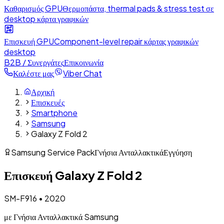
Καθαρισμός GPU
Θερμοπάστα, thermal pads & stress test σε
desktop κάρτα γραφικών
Επισκευή GPU
Component-level repair κάρτας γραφικών
desktop
B2B / Συνεργάτες
Επικοινωνία
Καλέστε μας
Viber Chat
Αρχική
Επισκευές
Smartphone
Samsung
Galaxy Z Fold 2
Samsung Service Pack
Γνήσια Ανταλλακτικά
Εγγύηση
Επισκευή
Galaxy Z Fold 2
SM-F916
•
2020
με Γνήσια Ανταλλακτικά Samsung