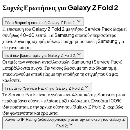
Συχνές Ερωτήσεις για Galaxy Z Fold 2
Πόσο διαρκεί η επισκευή Galaxy Z Fold 2;
Η επισκευή του Galaxy Z Fold 2 με γνήσιο Service Pack διαρκεί
συνήθως 40-60 λεπτά. Τα Samsung απαιτούν περισσότερο
χρόνο λόγω της ισχυρής κόλλας που χρησιμοποιεί η Samsung για
στεγανοποίηση.
Γιατί δεν βλέπω τιμές για Galaxy Z Fold 2;
Οι τιμές των γνήσιων ανταλλακτικών Samsung (Service Pack)
μεταβάλλονται συχνά. Για να σας δώσουμε την πιο δίκαιη τιμή,
επικοινωνούμε απευθείας με την αποθήκη τη στιγμή που θα μας
καλέσετε.
Τι είναι το "Service Pack" για Galaxy Z Fold 2;
Το Service Pack είναι το γνήσιο ανταλλακτικό της Samsung που
περιλαμβάνει οθόνη + πλαίσιο μαζί (ολόσωμο). Εγγυάται 100%
ίδια ποιότητα με την αρχική οθόνη του Galaxy Z Fold 2, ακριβώς
ίδια φωτεινότητα και χρώματα.
Χάνω το IP Rating (αδιαβροχοποίηση) μετά την επισκευή του Galaxy Z
Fold 2;