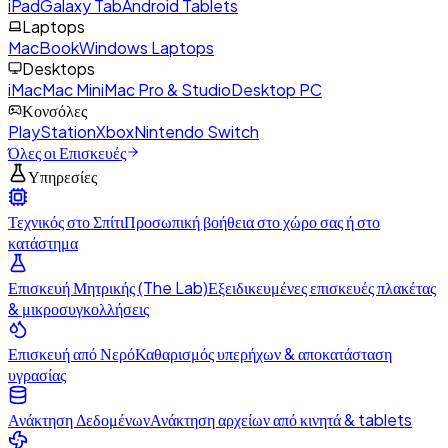
iPad
Galaxy Tab
Android Tablets
Laptops
MacBook
Windows Laptops
Desktops
iMac
Mac Mini
Mac Pro & Studio
Desktop PC
Κονσόλες
PlayStation
Xbox
Nintendo Switch
Όλες οι Επισκευές
Υπηρεσίες
Τεχνικός στο Σπίτι
Προσωπική βοήθεια στο χώρο σας ή στο
κατάστημα
Επισκευή Μητρικής (The Lab)
Εξειδικευμένες επισκευές πλακέτας
& μικροσυγκολλήσεις
Επισκευή από Νερό
Καθαρισμός υπερήχων & αποκατάσταση
υγρασίας
Ανάκτηση Δεδομένων
Ανάκτηση αρχείων από κινητά & tablets