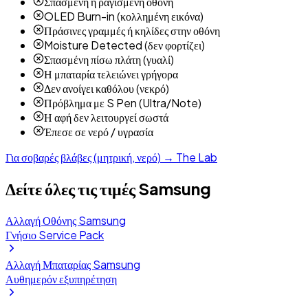
Σπασμένη ή ραγισμένη οθόνη
OLED Burn-in (κολλημένη εικόνα)
Πράσινες γραμμές ή κηλίδες στην οθόνη
Moisture Detected (δεν φορτίζει)
Σπασμένη πίσω πλάτη (γυαλί)
Η μπαταρία τελειώνει γρήγορα
Δεν ανοίγει καθόλου (νεκρό)
Πρόβλημα με S Pen (Ultra/Note)
Η αφή δεν λειτουργεί σωστά
Έπεσε σε νερό / υγρασία
Για σοβαρές βλάβες (μητρική, νερό) → The Lab
Δείτε όλες τις τιμές Samsung
Αλλαγή Οθόνης Samsung
Γνήσιο Service Pack
Αλλαγή Μπαταρίας Samsung
Αυθημερόν εξυπηρέτηση