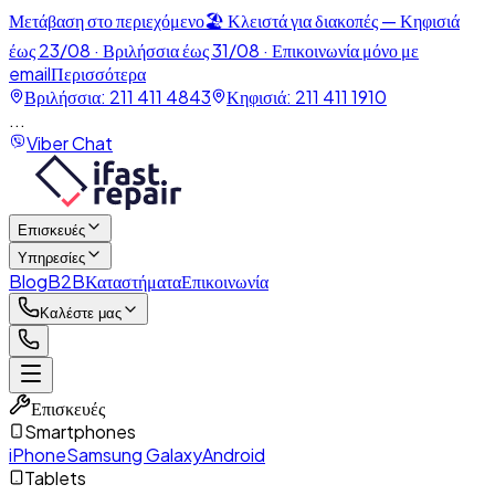
Μετάβαση στο περιεχόμενο
🏖️
Κλειστά για διακοπές — Κηφισιά
έως 23/08 · Βριλήσσια έως 31/08
· Επικοινωνία μόνο με
email
Περισσότερα
Βριλήσσια:
211 411 4843
Κηφισιά:
211 411 1910
...
Viber Chat
Επισκευές
Υπηρεσίες
Blog
B2B
Καταστήματα
Επικοινωνία
Καλέστε μας
Επισκευές
Smartphones
iPhone
Samsung Galaxy
Android
Tablets