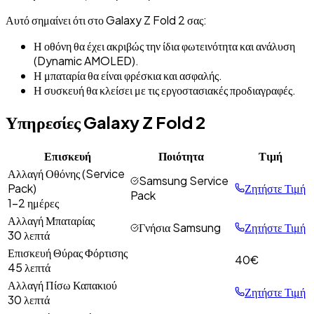
Αυτό σημαίνει ότι στο
Galaxy Z Fold 2
σας:
Η οθόνη θα έχει ακριβώς την ίδια φωτεινότητα και ανάλυση
(Dynamic AMOLED).
Η μπαταρία θα είναι φρέσκια και ασφαλής.
Η συσκευή θα κλείσει με τις εργοστασιακές προδιαγραφές.
Υπηρεσίες
Galaxy Z Fold 2
Επισκευή
Ποιότητα
Τιμή
Αλλαγή Οθόνης (Service
Samsung Service
Pack)
Ζητήστε Τιμή
Pack
1-2 ημέρες
Αλλαγή Μπαταρίας
Γνήσια Samsung
Ζητήστε Τιμή
30 λεπτά
Επισκευή Θύρας Φόρτισης
40
€
45 λεπτά
Αλλαγή Πίσω Καπακιού
Ζητήστε Τιμή
30 λεπτά